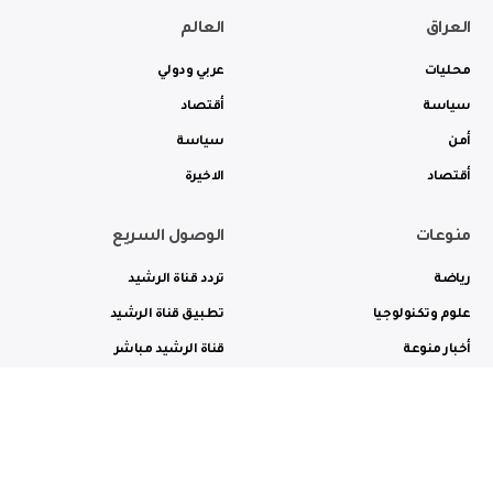
العراق
العالم
محليات
عربي ودولي
سياسة
أقتصاد
أمن
سياسة
أقتصاد
الاخيرة
منوعات
الوصول السريع
رياضة
تردد قناة الرشيد
علوم وتكنولوجيا
تطبيق قناة الرشيد
أخبار منوعة
قناة الرشيد مباشر
ثقافة وفن
راديو الرشيد مباشر
من نحن
الترددات
الاعلانات
الاتصال بنا