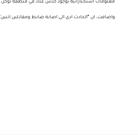
معلومات استخباراتية بوجود كدس عتاد في منطقة توكل ش
واضافت، ان “الحادث ادى الى اصابة ضابط ومقاتلين اثنين”