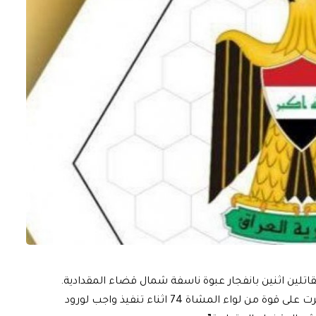
قاتلين اثنين بانفجار عبوة ناسفة شمال قضاء المقدادية.
وقالت الخلية، في بيان تلقته الرشيد، ان “عبوة ناسفة انفجرت على قوة من لواء المشاة 74 اثناء تنفيذ واجب لورود