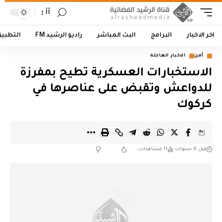
أأ
اخر الاخبار
البرامج
البث المباشر
راديو الرشيد FM
التطبي
أمن
الاخبار العاجلة
الاستخبارات العسكرية تطيح بمفرزة
للدواعش وتقبض على عناصرها في
كركوك
قبل 6 سنوات
11 مشاهدات