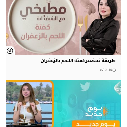
طريقة تحضير كفتة اللحم بالزعفران
قبل 3 أيام