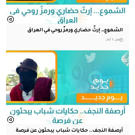
الشموع… إرثٌ حضاري ورمزٌ روحي في العراق
قبل 3 أيام
أرصفة النجف.. حكايات شباب يبحثون عن فرصة