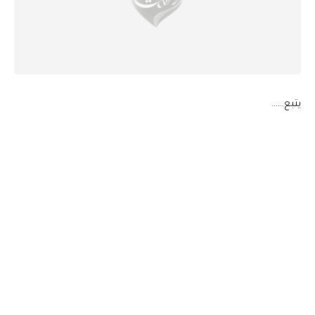
يتبع……