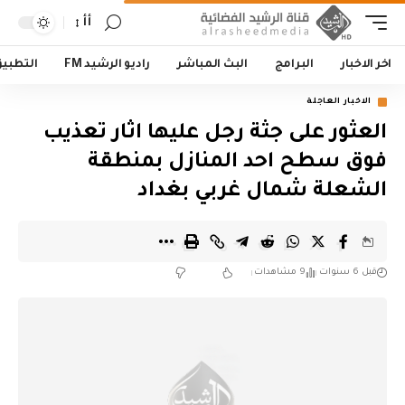
أأ
اخر الاخبار
البرامج
البث المباشر
راديو الرشيد FM
التطبي
الاخبار العاجلة
العثور على جثة رجل عليها اثار تعذيب
فوق سطح احد المنازل بمنطقة
الشعلة شمال غربي بغداد
قبل 6 سنوات
9 مشاهدات