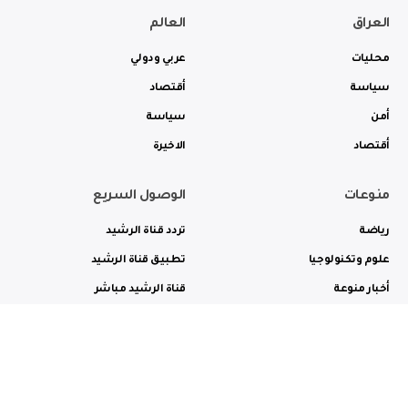
العراق
العالم
محليات
عربي ودولي
سياسة
أقتصاد
أمن
سياسة
أقتصاد
الاخيرة
منوعات
الوصول السريع
رياضة
تردد قناة الرشيد
علوم وتكنولوجيا
تطبيق قناة الرشيد
أخبار منوعة
قناة الرشيد مباشر
ثقافة وفن
راديو الرشيد مباشر
من نحن
الترددات
الاعلانات
الاتصال بنا