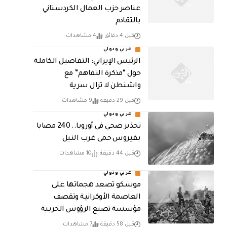
عناصر حزب العمال الكردستاني
بالتقادم
قبل 4 دقائق
4 مشاهدات
عربي ودولي
الرئيس الإيراني: التفاصيل الكاملة
حول “مذكرة التفاهم” مع
واشنطن لا تزال سرية
قبل 29 دقيقة
9 مشاهدات
عربي ودولي
تحذير صحي في أوروبا.. 240 مصابا
بفيروس حمى غرب النيل
قبل 44 دقيقة
10 مشاهدات
عربي ودولي
موسكو تصعد هجماتها على
العاصمة الأوكرانية وتقصف
مؤسسة تصنع الرؤوس الحربية
قبل 58 دقيقة
7 مشاهدات