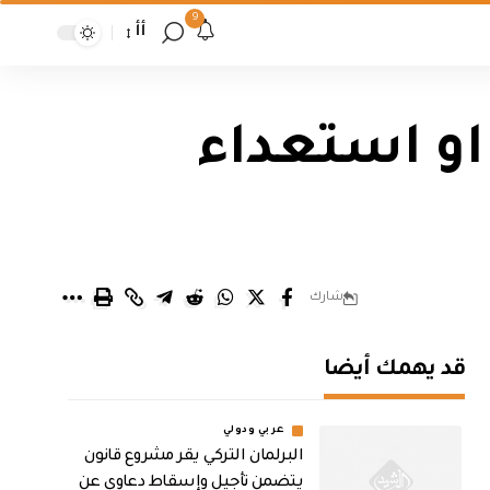
9
أأ
 او استعداء
شارك
قد يهمك أيضا
عربي ودولي
البرلمان التركي يقر مشروع قانون
يتضمن تأجيل وإسقاط دعاوى عن