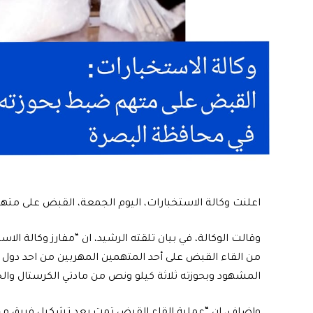
اعلنت وكالة الاستخبارات، اليوم الجمعة، القبض على متهم ضبط بحوزته 3.5 كيلوغرام م
وقالت الوكالة، في بيان تلقته الرشيد، ان “مفارز وكالة ال
من القاء القبض على أحد المتهمين المهربين من احد دول 
المشهود وبحوزته ثلاثة كيلو ونص من مادتي الكرستال وا
واضاف، ان “عملية إلقاء القبض تمت بعد تشكيل فريق مختص