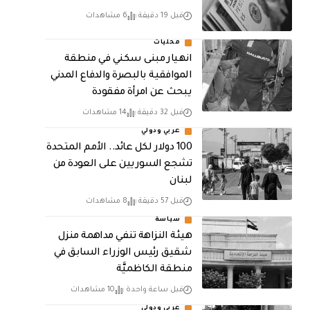
قبل 19 دقيقة
6 مشاهدات
محليات
انهيار مبنى سكني في منطقة
الموافقية بالبصرة والدفاع المدني
يبحث عن امرأة مفقودة
قبل 32 دقيقة
14 مشاهدات
عربي ودولي
100 دولار لكل عائد.. الأمم المتحدة
تشجع السوريين على العودة من
لبنان
قبل 57 دقيقة
8 مشاهدات
سياسة
هيئة النزاهة تنفي مداهمة منزل
شقيق رئيس الوزراء السابق في
منطقة الكاظميَّة
قبل ساعة واحدة
10 مشاهدات
عربي ودولي