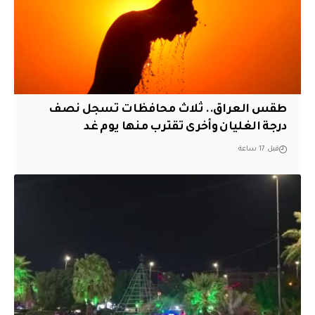
طقس العراق.. ثلاث محافظات تسجل نصف
درجة الغليان وأخرى تقترب منها يوم غد
قبل 17 ساعة