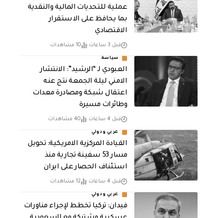
عملية للتحديات المالية والنقدية
بما يحافظ على الاستقرار
الاقتصادي
قبل 3 ساعات
10 مشاهدات
سياسة
العبودي لـ “الرشيد”: الانتشار
الامني ليلة الجمعة نتج عنه
اعتقال شبكة ومصادرة معدات
وطائرات مسيرة
قبل 4 ساعات
40 مشاهدات
عربي ودولي
القيادة المركزية الامريكية: تحويل
مسار 53 سفينة تجارية منذ
استئناف الحصار على ايران
قبل 4 ساعات
12 مشاهدات
عربي ودولي
فيدان: تركيا تخطط لإجراء مناورات
عسكرية مشتركة مع السعودية