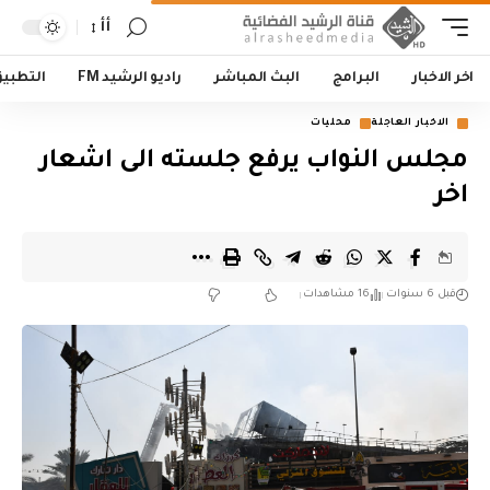
أأ
اخر الاخبار
البرامج
البث المباشر
راديو الرشيد FM
التطبي
الاخبار العاجلة
محليات
مجلس النواب يرفع جلسته الى اشعار
اخر
قبل 6 سنوات
16 مشاهدات