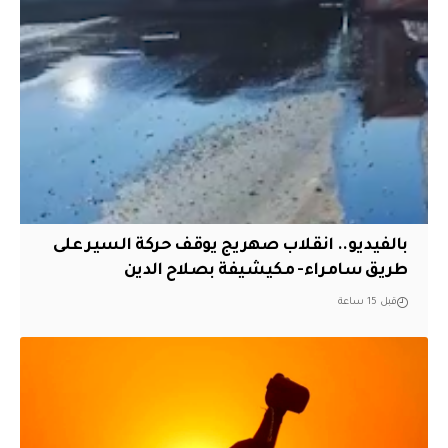
بالفيديو.. انقلاب صهريج يوقف حركة السير على
طريق سامراء- مكيشيفة بصلاح الدين
قبل 15 ساعة