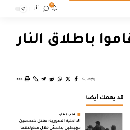
9
أأ
 قاموا باطلاق النار
شارك
قد يهمك أيضا
عربي ودولي
الداخلية السورية: مقتل شخصين
مرتبطين بداعش خلال محاولتهما