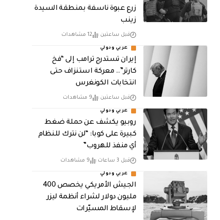
زرع عبوة ناسفة بمنطقة السيدة
زينب
قبل ساعتين
12 مشاهدات
عربي ودولي
إيران تستدرج ترامب إلى “فخ
كارتر”.. معركة استنزاف حتى
انتخابات الكونغرس
قبل ساعتين
9 مشاهدات
عربي ودولي
روبيو يكشف عن حملة ضغط
كبيرة على كوبا: “لن نترك للنظام
أي منفذ للهروب”
قبل 3 ساعات
9 مشاهدات
عربي ودولي
الجيش الأمريكي يخصص 400
مليون دولار لشراء أنظمة ليزر
لإسقاط المسيّرات