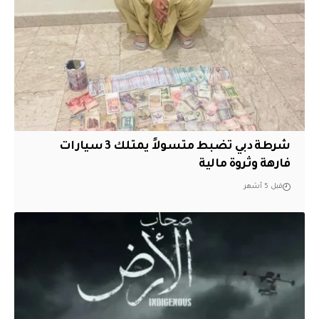
شرطة دبي تضبط متسولاً يمتلك 3 سيارات
فارهة وثروة مالية
قبل 5 أشهر