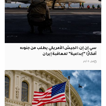
سي إن إن: الجيش الأمريكي يطلب من جنوده
أفكارًا “إبداعية” لمعاقبة إيران
قبل 6 أيام