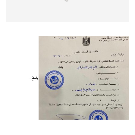
يتبع….