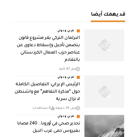
قد يهمك أيضا
عربي ودولي
البرلمان التركي يقر مشروع قانون
يتضمن تأجيل وإسقاط دعاوى عن
عناصر حزب العمال الكردستاني
بالتقادم
قبل 47 ثانية
عربي ودولي
الرئيس الإيراني: التفاصيل الكاملة
حول “مذكرة التفاهم” مع واشنطن
لا تزال سرية
قبل 26 دقيقة
8 مشاهدات
عربي ودولي
تحذير صحي في أوروبا.. 240 مصابا
بفيروس حمى غرب النيل