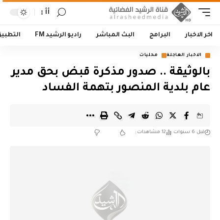
أأ
اخر الاخبار
البرامج
البث المباشر
راديو الرشيد FM
التطبي
الاخبار العاجلة
محليات
بالوثيقة .. صدور مذكرة قبض بحق مدير
عام بلدية المنصور بتهمة الفساد
قبل 6 سنوات
12 مشاهدات