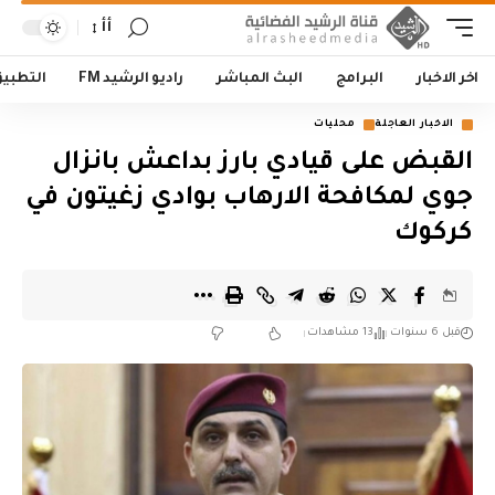
أأ
اخر الاخبار
البرامج
البث المباشر
راديو الرشيد FM
التطبي
الاخبار العاجلة
محليات
القبض على قيادي بارز بداعش بانزال
جوي لمكافحة الارهاب بوادي زغيتون في
كركوك
قبل 6 سنوات
13 مشاهدات