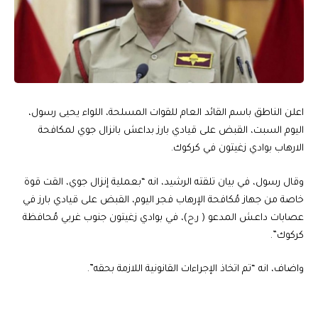
اعلن الناطق باسم القائد العام للقوات المسلحة، اللواء يحيى رسول،
اليوم السبت، القبض على قيادي بارز بداعش بانزال جوي لمكافحة
الارهاب بوادي زغيتون في كركوك.
وقال رسول، في بيان تلقته الرشيد، انه “بعملية إنزال جوي، القت قوة
خاصة من جهاز مُكافحة الإرهاب فجر اليوم، القبض على قيادي بارز في
عصابات داعـش المدعو ( ر.ح)، في بوادي زغيتون جنوب غربي مُحافظة
كركوك”.
واضاف، انه “تم اتخاذ الإجراءات القانونية اللازمة بحقه”.