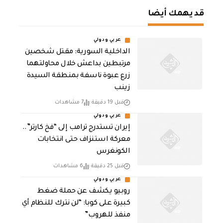
قد يهمك أيضا
عربي ودولي
الداخلية السورية: مقتل شخصين
مرتبطين بداعش خلال محاولتهما
زرع عبوة ناسفة بمنطقة السيدة
زينب
قبل 19 دقيقة
7 مشاهدات
عربي ودولي
إيران تستدرج ترامب إلى “فخ كارتر”..
معركة استنزاف حتى انتخابات
الكونغرس
قبل 25 دقيقة
6 مشاهدات
عربي ودولي
روبيو يكشف عن حملة ضغط
كبيرة على كوبا: “لن نترك للنظام أي
منفذ للهروب”