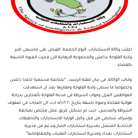
اعلنت وكالة الاستخبارات، اليوم الجمعة، القبض على مايسمى امير
ولاية الفلوجة بداعش والمجموعة الارهابية التي فجرت العبوة الناسفة
بالقضاء.
وقالت الوكالة، في بيان تلقته الرشيد، “بمتابعة مستمرة لخلايا داعش
وخصوصا ما يسمى ولاية الفلوجة ومفارزها بعد ان استهدفت
المواطنين العزل وقوات الشرطة في مدينة الفلوجة بأنفجارين بدراجة
هوائية مفخخه وعبوة ناسفة بتاريخ ٥/١٠/٢٠٢٠ ادت الى اصابات في صفوف
الشرطة والمدنيين، حيث تم تشكيل فريق عمل مختص بمتابعة
وإشراف شخصي من قبل وكيل الوزارة للاستخبارات والتحقيقات
الاتحادية المتمثل بمديرية استخبارات الانبار وبدعم من مديرية
استخبارات بغداد ومديرية استخبارات التقنيات والمعلوماتية”.