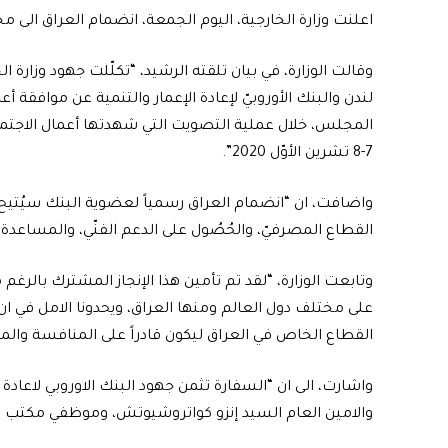
اعلنت وزارة الخارجية، اليوم الجمعة، انضمام العراق الى 
وقالت الوزارة، في بيان تلقته الرشيد، “تكلّلت جهود وزارة 
لندن والبنك الأوروبيّ لإعادة الإعمار والتنمية عن موافق
المجلس، خلال عملية التصويت التي شهدتها أعمال الاجتما
7-8 تشرين الأوّل 2020”.
واضافت، ان “انضمام العراق رسمياً لعضوية البنك سيُتيح ل
القطاع المصرفيّ، والحُصُول على الدعم الفنّي، والمساعدة التي 
وتابعت الوزارة، “لقد تم تأمين هذا الإنجاز المشترك بال
على مختلف دول العالم ومنها العراق، ويحدونا الامل في 
القطاع الخاص في العراق ليكون قادراً على المنافسة والم
واشارت، الى ان “السفارة تثمن جهود البنك الاوروبي لاعاد
والامين العام السيد إنزو كواتروشيوتش، وموظفي مكتب الأ