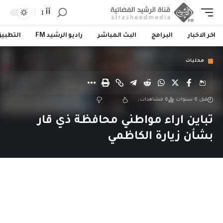
أأ
اخر الاخبار
البرامج
البث المباشر
راديو الرشيد FM
التطبي
محليات
قبل 6 سنوات
6 مشاهدات
تباين اراء مواطني محافظة ذي قار
بشأن زيارة الكاظمي