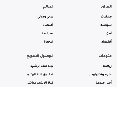
العراق
العالم
محليات
عربي ودولي
سياسة
أقتصاد
أمن
سياسة
أقتصاد
الاخيرة
منوعات
الوصول السريع
رياضة
تردد قناة الرشيد
علوم وتكنولوجيا
تطبيق قناة الرشيد
أخبار منوعة
قناة الرشيد مباشر
ثقافة وفن
راديو الرشيد مباشر
من نحن
الترددات
الاعلانات
الاتصال بنا