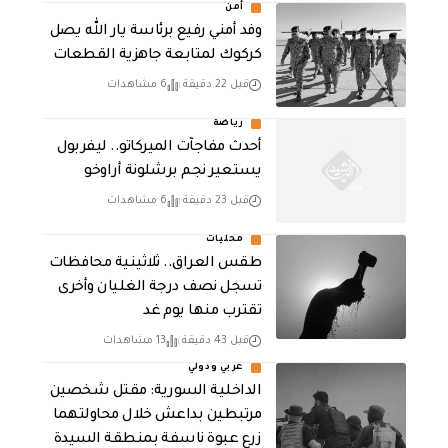
أمن
وفد أمني رفيع برئاسة يار الله يصل
كركوك لمتابعة جاهزية القطعات
قبل 22 دقيقة
6 مشاهدات
رياضة
أحدث مفاجآت الميركاتو.. ليفربول
يستعير نجم برشلونة أراوخو
قبل 23 دقيقة
6 مشاهدات
محليات
طقس العراق.. ثلاثينية محافظات
تسجل نصف درجة الغليان وأخرى
تقترب منها يوم غد
قبل 43 دقيقة
13 مشاهدات
عربي ودولي
الداخلية السورية: مقتل شخصين
مرتبطين بداعش خلال محاولتهما
زرع عبوة ناسفة بمنطقة السيدة