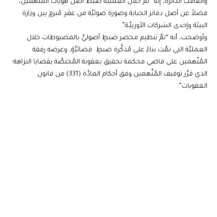
وأضافت الدائرة، إنه “تمَّ خلال العمليَّة ضبط أصل هويَّات المُتَّهمين،
فضلاً عن أصل دفاتر الجباية وصورة ضوئيَّة من عقدٍ مُبرمٍ بين وزارة
البيئة وإحدى الشركات الأوربيَّـة”.
وأوضحت، أنه “تمَّ تنظيم محضر ضبطٍ أصوليٍّ بالمضبوطات خلال
العمليَّة التي تمَّت بناءً على مُذكَّرة ضبطٍ قضائيَّةٍ، وعرضه رفقة
المُتّهمين على قاضي محكمة تحقيق بعقوبة المُختصَّة بقضايا النزاهة؛
الذي قرَّر توقيف المُتَّهمين وفق أحكام المادَّة (331) من قانون
العقوبات”.