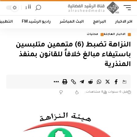
أأ
اخر الاخبار
البرامج
البث المباشر
راديو الرشيد FM
التطبي
الاخبار العاجلة
محليات
النزاهة تضبط (6) متهمين متلبسين
باستيفاء مبالغ خلافاً للقانون بمنفذ
المنذرية
قبل 6 سنوات
8 مشاهدات