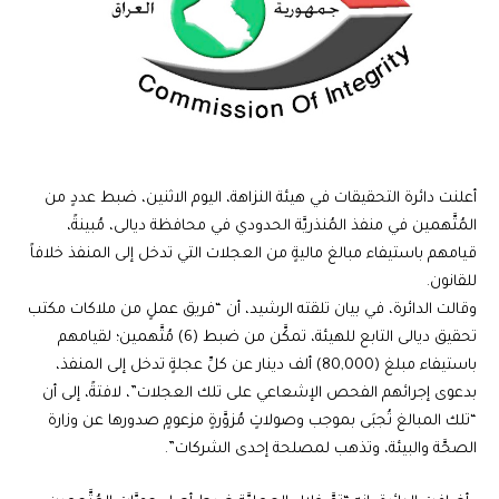
أعلنت دائرة التحقيقات في هيئة النزاهة، اليوم الاثنين، ضبط عددٍ من
المُتَّهمين في منفذ المُنذريَّة الحدودي في محافظة ديالى، مُبينةً،
قيامهم باستيفاء مبالغ ماليةٍ من العجلات التي تدخل إلى المنفذ خلافاً
للقانون.
وقالت الدائرة، في بيان تلقته الرشيد، أن “فريق عملٍ من ملاكات مكتب
تحقيق ديالى التابع للهيئة، تمكَّن من ضبط (6) مُتَّهمين؛ لقيامهم
باستيفاء مبلغ (80,000) ألف دينار عن كلِّ عجلةٍ تدخل إلى المنفذ،
بدعوى إجرائهم الفحص الإشعاعي على تلك العجلات”، لافتةً، إلى أن
“تلك المبالغ تُجبَى بموجب وصولاتٍ مُزوَّرةٍ مزعومٍ صدورها عن وزارة
الصحَّة والبيئة، وتذهب لمصلحة إحدى الشركات”.