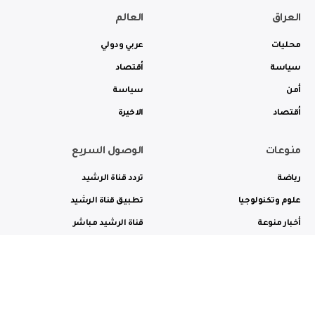
العراق
العالم
محليات
عربي ودولي
سياسة
أقتصاد
أمن
سياسة
أقتصاد
الاخيرة
منوعات
الوصول السريع
رياضة
تردد قناة الرشيد
علوم وتكنولوجيا
تطبيق قناة الرشيد
أخبار منوعة
قناة الرشيد مباشر
ثقافة وفن
راديو الرشيد مباشر
من نحن
الترددات
الاعلانات
الاتصال بنا