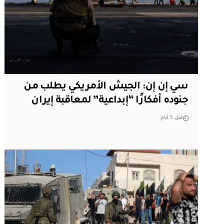
سي إن إن: الجيش الأمريكي يطلب من
جنوده أفكارًا “إبداعية” لمعاقبة إيران
قبل 5 أيام