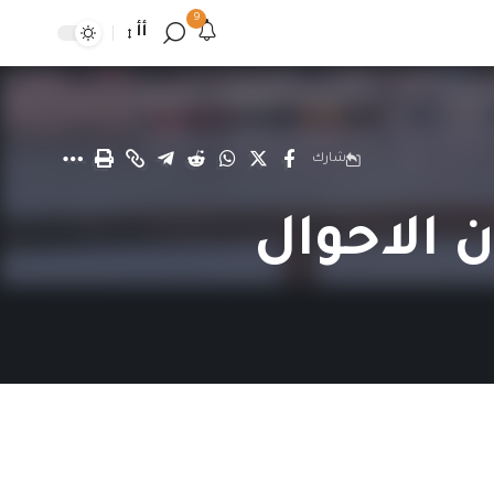
9
أأ
شارك
ة ٥٧ من قانون الاحوال