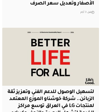
الأصفار وتعديل سعر الصرف
قبل 3 أيام
لتسهيل الوصول للدعم الفني وتعزيز ثقة
الزبائن.. شركة خوشناو الموزع المعتمد
لمنتجات LG في العراق توسع مراكز