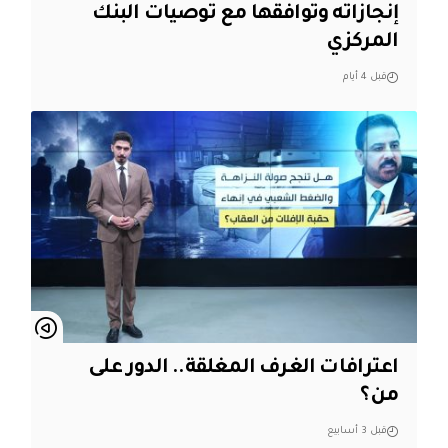
إنجازاته وتوافقها مع توصيات البنك
المركزي
قبل 4 أيام
اعترافات الغرف المغلقة.. الدور على
من؟
قبل 3 أسابيع