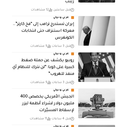
زينب
قبل ساعتين
12 مشاهدات
عربي ودولي
إيران تستدرج ترامب إلى “فخ كارتر”..
معركة استنزاف حتى انتخابات
الكونغرس
قبل 3 ساعات
9 مشاهدات
عربي ودولي
روبيو يكشف عن حملة ضغط
كبيرة على كوبا: “لن نترك للنظام أي
منفذ للهروب”
قبل 3 ساعات
9 مشاهدات
عربي ودولي
الجيش الأمريكي يخصص 400
مليون دولار لشراء أنظمة ليزر
لإسقاط المسيّرات
قبل 4 ساعات
11 مشاهدات
عربي ودولي