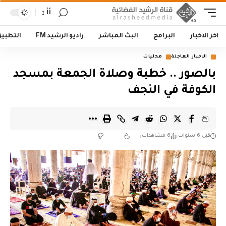
أأ
اخر الاخبار
البرامج
البث المباشر
راديو الرشيد FM
التطبي
الاخبار العاجلة
محليات
بالصور .. خطبة وصلاة الجمعة بمسجد
الكوفة في النجف
قبل 6 سنوات
6 مشاهدات