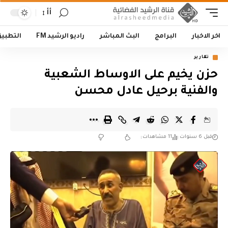
أأ
اخر الاخبار
البرامج
البث المباشر
راديو الرشيد FM
التطبي
تقارير
حزن يخيم على الاوساط الشعبية
والفنية برحيل عادل محسن
قبل 6 سنوات
11 مشاهدات