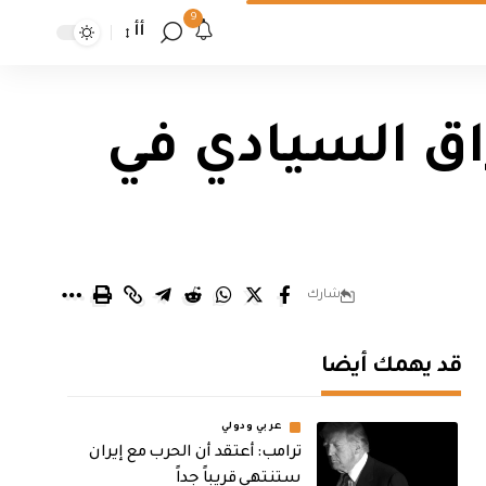
9
أأ
اق السيادي في
شارك
قد يهمك أيضا
عربي ودولي
‏ترامب: أعتقد أن الحرب مع إيران
ستنتهي قريباً جداً