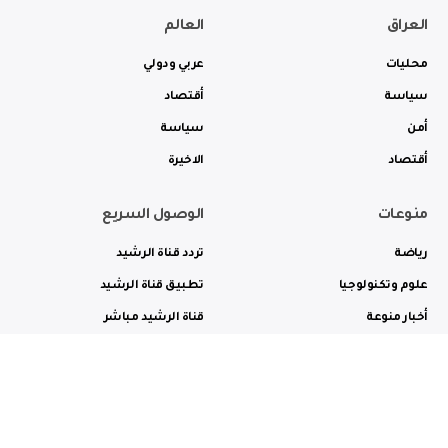
العراق
العالم
محليات
عربي ودولي
سياسة
أقتصاد
أمن
سياسة
أقتصاد
الاخيرة
منوعات
الوصول السريع
رياضة
تردد قناة الرشيد
علوم وتكنولوجيا
تطبيق قناة الرشيد
أخبار منوعة
قناة الرشيد مباشر
ثقافة وفن
راديو الرشيد مباشر
من نحن
الترددات
الاعلانات
الاتصال بنا