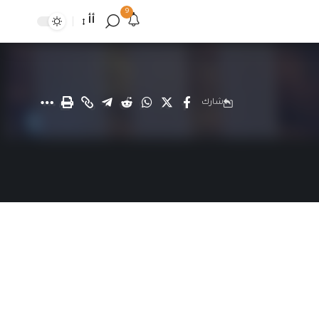
9
أأ
شارك