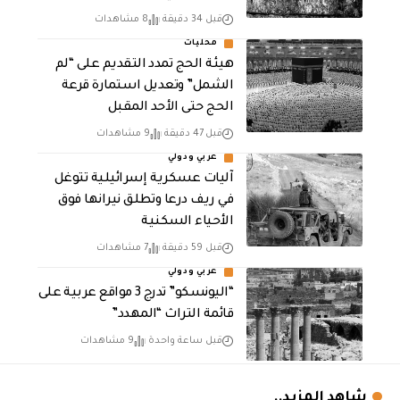
قبل 34 دقيقة
8 مشاهدات
محليات
هيئة الحج تمدد التقديم على “لم
الشمل” وتعديل استمارة قرعة
الحج حتى الأحد المقبل
قبل 47 دقيقة
9 مشاهدات
عربي ودولي
آليات عسكرية إسرائيلية تتوغل
في ريف درعا وتطلق نيرانها فوق
الأحياء السكنية
قبل 59 دقيقة
7 مشاهدات
عربي ودولي
“اليونسكو” تدرج 3 مواقع عربية على
قائمة التراث “المهدد”
قبل ساعة واحدة
9 مشاهدات
شاهد المزيد..