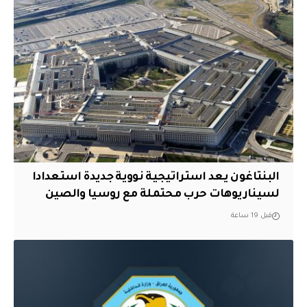
البنتاغون يعد استراتيجية نووية جديدة استعدادا
لسيناريوهات حرب محتملة مع روسيا والصين
قبل 19 ساعة