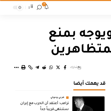
9
أأ
ويوجه بمنع
المتظاهرين
شارك
قد يهمك أيضا
عربي ودولي
‏ترامب: أعتقد أن الحرب مع إيران
ستنتهي قريباً جداً