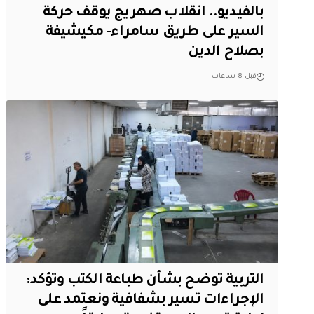
بالفيديو.. انقلاب صهريج يوقف حركة
السير على طريق سامراء- مكيشيفة
بصلاح الدين
قبل 8 ساعات
التربية توضح بشأن طباعة الكتب وتؤكد:
الإجراءات تسير بشفافية ونعتمد على