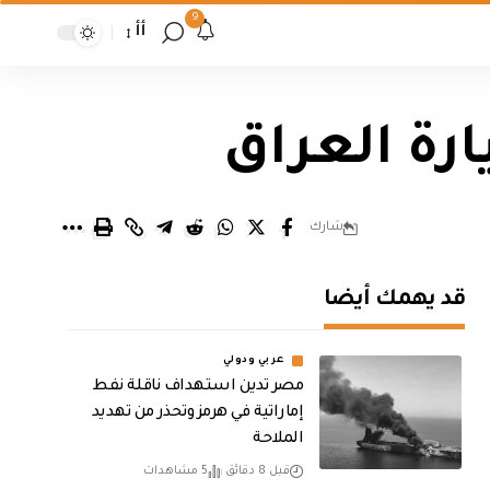
9
أأ
ارة العراق
شارك
قد يهمك أيضا
عربي ودولي
مصر تدين استهداف ناقلة نفط
إماراتية في هرمز وتحذر من تهديد
الملاحة
قبل 8 دقائق
5 مشاهدات