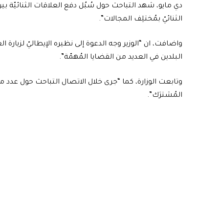
دي مايو، شهد التباحث حول سُبُل دفع العلاقات الثنائيّة بين
الثنائيّ بمُختلِف المجالات”.
واضافت، ان “الوزير وجه الدعوة إلى نظيره الإيطاليّ لزيارة ال
البلدين في العديد من القضايا المُهمّة”.
وتابعت الوزارة، كما “جرى خلال الاتصال التباحث حول عدد م
المُشترَك”.