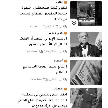
تقارير
تطوير فندق فلسطين.. خطوة
جديدة للنهوض بقطاع السياحة
في بغداد
قبل 15 دقيقة
6 مشاهدات
عربي ودولي
الرئيس الإيراني: أعتقد أن الوقت
الحالي هو الأفضل للاتفاق
قبل ساعة واحدة
9 مشاهدات
أقتصاد
ارتفاع اسعار صرف الدولار مع
الاغلاق
قبل ساعتين
17 مشاهدات
محليات
انهيار مبنى سكني في منطقة
الموافقية بالبصرة والدفاع المدني
يبحث عن امرأة مفقودة