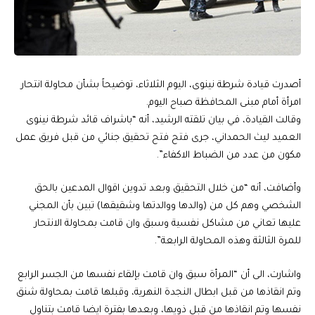
أصدرت قيادة شرطة نينوى، اليوم الثلاثاء، توضيحاً بشأن محاولة انتحار
امرأة أمام مبنى المحافظة صباح اليوم.
وقالت القيادة، في بيان تلقته الرشيد، أنه “باشراف قائد شرطة نينوى
العميد ليث الحمداني، جرى فتح فتح تحقيق جنائي من قبل فريق عمل
مكون من عدد من الضباط الاكفاء”.
وأضافت، أنه “من خلال التحقيق وبعد تدوين اقوال المدعين بالحق
الشخصي وهم كل من (والدها ووالدتها وشقيقها) تبين بأن المجني
عليها تعاني من مشاكل نفسية وسبق وان قامت بمحاولة الانتحار
للمرة الثالثة وهذه المحاولة الرابعة”.
واشارت، الى أن “المرأة سبق وان قامت بإلقاء نفسها من الجسر الرابع
وتم انقاذها من قبل ابطال النجدة النهرية، وقبلها قامت بمحاولة شنق
نفسها وتم انقاذها من قبل ذويها، وبعدها بفترة ايضا قامت بتناول