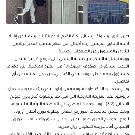
أعلن نادي برشلونة الإسباني لكرة القدم، اليوم الثلاثاء، رسميا عن إقالة
لاعبه السابق الفرنسي إريك أبيدال، من مهام منصب المدير الرياضي
للنادي والمسؤول عن الصفقات الجديدة.
ووجه برشلونة الشكر عبر حسابه الرسمي على موقع “تويتر” لأبيدال
اللاعب السابق في صفوف “البلوغرانا” على الفترة الماضية، التي قضاها
كمسؤول مهم داخل أروقة النادي الكتالوني، من دون الكشف عن أي
تفاصيل.
وتأتي هذه الإقالة كخطوة متوقعة من إدارة النادي برئاسة جوسيب ماريا
بارتوميو، بعد الهزيمة التاريخية التي مني بها برشلونة أمام بايرن ميونخ
الألماني (2-8)، يوم الجمعة الماضي، في العاصمة البرتغالية لشبونة،
وذلك ضمن منافسات الدور ربع النهائي لبطولة دوري أبطال أوروبا،
ليودع الموسم الجاري صفر اليدين، بعد أن سبق وخسر لقب الدوري
الإسباني أمام غريمه التقليدي ريال مدريد.
وكان برشلونة قد أعلن أمس الاثنين، رسميا إقالة المدير الفني للفريق،