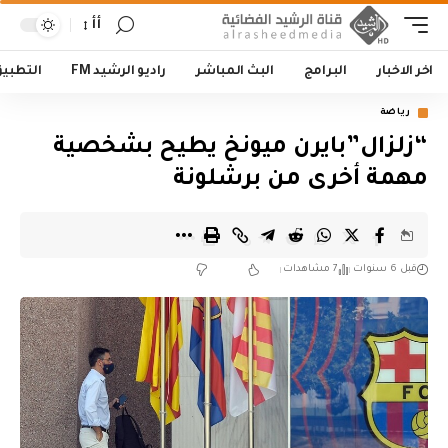
أأ
اخر الاخبار
البرامج
البث المباشر
راديو الرشيد FM
التطبي
رياضة
“زلزال”بايرن ميونخ يطيح بشخصية
مهمة أخرى من برشلونة
قبل 6 سنوات
7 مشاهدات