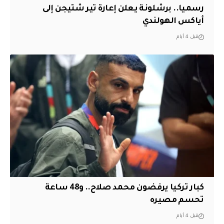
رسميا.. برشلونة يعلن إعارة تير شتيجن إلى
أياكس الهولندي
قبل 4 أيام
كبار تركيا يرفضون محمد صلاح.. و48 ساعة
تحسم مصيره
قبل 4 أيام