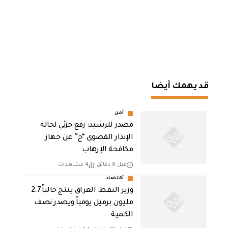
قد يهمك أيضا
أمن
مصدر للرشيد: رفع جزئي لحالة
الإنذار القصوى “ج” عن جهاز
مكافحة الإرهاب
قبل 8 دقائق
4 مشاهدات
أقتصاد
وزير النفط: العراق ينتج حالياً 2.7
مليون برميل يومياً ويصدر نصف
الكمية