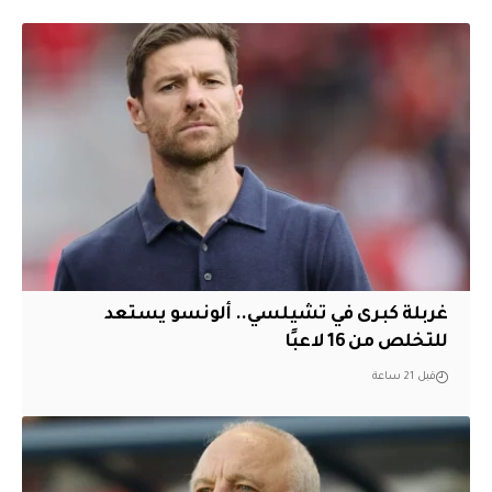
غربلة كبرى في تشيلسي.. ألونسو يستعد
للتخلص من 16 لاعبًا
قبل 21 ساعة