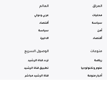
العراق
العالم
محليات
عربي ودولي
سياسة
أقتصاد
أمن
سياسة
أقتصاد
الاخيرة
منوعات
الوصول السريع
رياضة
تردد قناة الرشيد
علوم وتكنولوجيا
تطبيق قناة الرشيد
أخبار منوعة
قناة الرشيد مباشر
ثقافة وفن
راديو الرشيد مباشر
من نحن
الترددات
الاعلانات
الاتصال بنا