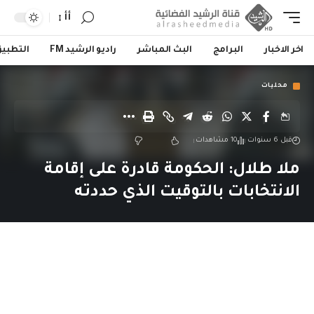
أأ
اخر الاخبار
البرامج
البث المباشر
راديو الرشيد FM
التطبي
محليات
قبل 6 سنوات
10 مشاهدات
ملا طلال: الحكومة قادرة على إقامة
الانتخابات بالتوقيت الذي حددته