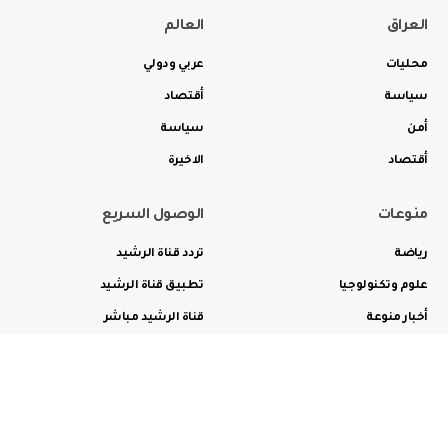
العراق
العالم
محليات
عربي ودولي
سياسة
أقتصاد
أمن
سياسة
أقتصاد
الاخيرة
منوعات
الوصول السريع
رياضة
تردد قناة الرشيد
علوم وتكنولوجيا
تطبيق قناة الرشيد
أخبار منوعة
قناة الرشيد مباشر
ثقافة وفن
راديو الرشيد مباشر
من نحن
الترددات
الاعلانات
الاتصال بنا