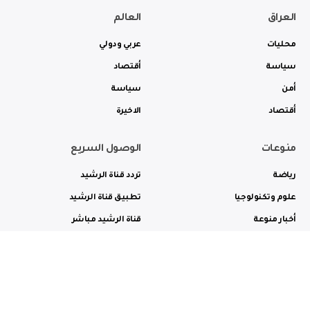
العراق
العالم
محليات
عربي ودولي
سياسة
أقتصاد
أمن
سياسة
أقتصاد
الاخيرة
منوعات
الوصول السريع
رياضة
تردد قناة الرشيد
علوم وتكنولوجيا
تطبيق قناة الرشيد
أخبار منوعة
قناة الرشيد مباشر
ثقافة وفن
راديو الرشيد مباشر
من نحن
الترددات
الاعلانات
الاتصال بنا