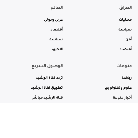
العراق
العالم
محليات
عربي ودولي
سياسة
أقتصاد
أمن
سياسة
أقتصاد
الاخيرة
منوعات
الوصول السريع
رياضة
تردد قناة الرشيد
علوم وتكنولوجيا
تطبيق قناة الرشيد
أخبار منوعة
قناة الرشيد مباشر
ثقافة وفن
راديو الرشيد مباشر
من نحن
الترددات
الاعلانات
الاتصال بنا