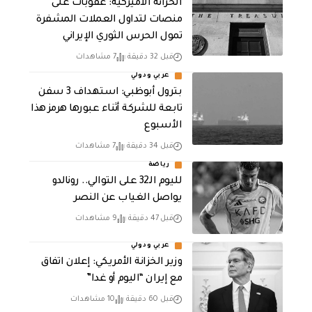
الخزانة الأميركية: عقوبات على
منصات لتداول العملات المشفرة
تمول الحرس الثوري الإيراني
قبل 32 دقيقة
7 مشاهدات
عربي ودولي
بترول أبوظبي: استهداف 3 سفن
تابعة للشركة أثناء عبورها هرمز هذا
الأسبوع
قبل 34 دقيقة
7 مشاهدات
رياضة
لليوم الـ32 على التوالي.. رونالدو
يواصل الغياب عن النصر
قبل 47 دقيقة
9 مشاهدات
عربي ودولي
وزير الخزانة الأمريكي: إعلان اتفاق
مع إيران “اليوم أو غدا”
قبل 60 دقيقة
10 مشاهدات