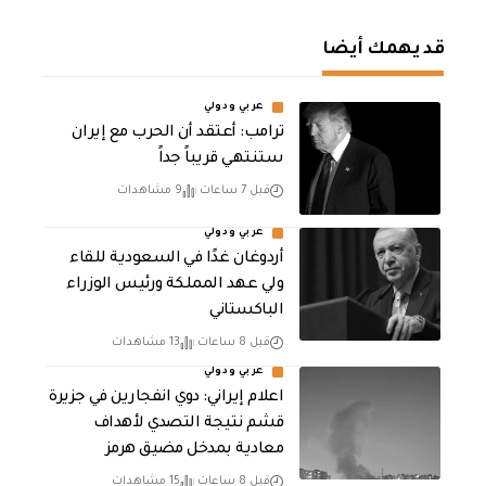
قد يهمك أيضا
عربي ودولي
‏ترامب: أعتقد أن الحرب مع إيران
ستنتهي قريباً جداً
قبل 7 ساعات
9 مشاهدات
عربي ودولي
أردوغان غدًا في السعودية للقاء
ولي عهد المملكة ورئيس الوزراء
الباكستاني
قبل 8 ساعات
13 مشاهدات
عربي ودولي
اعلام إيراني: دوي انفجارين في جزيرة
قشم نتيجة التصدي لأهداف
معادية بمدخل مضيق هرمز
قبل 8 ساعات
15 مشاهدات