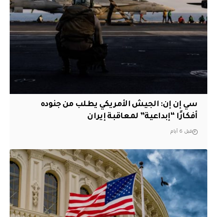
سي إن إن: الجيش الأمريكي يطلب من جنوده
أفكارًا “إبداعية” لمعاقبة إيران
قبل 6 أيام