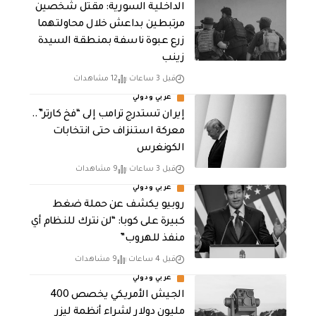
الداخلية السورية: مقتل شخصين
مرتبطين بداعش خلال محاولتهما
زرع عبوة ناسفة بمنطقة السيدة
زينب
قبل 3 ساعات
12 مشاهدات
عربي ودولي
إيران تستدرج ترامب إلى “فخ كارتر”..
معركة استنزاف حتى انتخابات
الكونغرس
قبل 3 ساعات
9 مشاهدات
عربي ودولي
روبيو يكشف عن حملة ضغط
كبيرة على كوبا: “لن نترك للنظام أي
منفذ للهروب”
قبل 4 ساعات
9 مشاهدات
عربي ودولي
الجيش الأمريكي يخصص 400
مليون دولار لشراء أنظمة ليزر