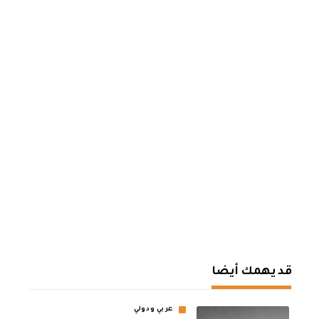
قد يهمك أيضا
عربي ودولي