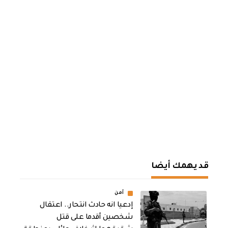
قد يهمك أيضا
أمن
إدعيا انه حادث انتحار.. اعتقال
شخصين أقدما على قتل