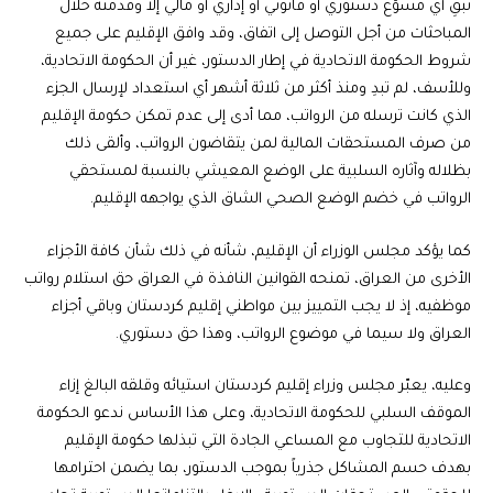
تُبقِ أي مسوّغ دستوري أو قانوني أو إداري أو مالي إلا وقدمته خلال
المباحثات من أجل التوصل إلى اتفاق، وقد وافق الإقليم على جميع
شروط الحكومة الاتحادية في إطار الدستور، غير أن الحكومة الاتحادية،
وللأسف، لم تبدِ ومنذ أكثر من ثلاثة أشهر أي استعداد لإرسال الجزء
الذي كانت ترسله من الرواتب، مما أدى إلى عدم تمكن حكومة الإقليم
من صرف المستحقات المالية لمن يتقاضون الرواتب، وألقى ذلك
بظلاله وآثاره السلبية على الوضع المعيشي بالنسبة لمستحقي
الرواتب في خضم الوضع الصحي الشاق الذي يواجهه الإقليم.
كما يؤكد مجلس الوزراء أن الإقليم، شأنه في ذلك شأن كافة الأجزاء
الأخرى من العراق، تمنحه القوانين النافذة في العراق حق استلام رواتب
موظفيه، إذ لا يجب التمييز بين مواطني إقليم كردستان وباقي أجزاء
العراق ولا سيما في موضوع الرواتب، وهذا حق دستوري.
وعليه، يعبّر مجلس وزراء إقليم كردستان استيائه وقلقه البالغ إزاء
الموقف السلبي للحكومة الاتحادية، وعلى هذا الأساس ندعو الحكومة
الاتحادية للتجاوب مع المساعي الجادة التي تبذلها حكومة الإقليم
بهدف حسم المشاكل جذرياً بموجب الدستور، بما يضمن احترامها