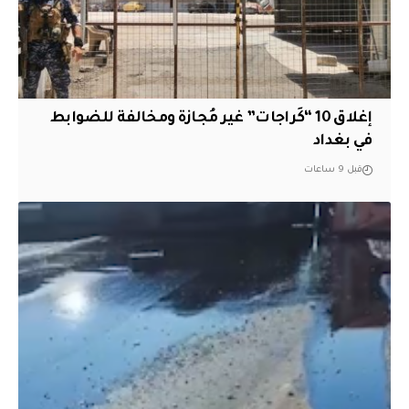
إغلاق 10 “كَراجات” غير مُجازة ومخالفة للضوابط
في بغداد
قبل 9 ساعات