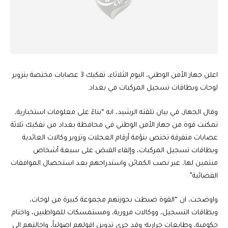
اعلن جهاز الأمن الوطني، اليوم الثلاثاء، تفكيك 3 عصابات مختصة بتزوير
لوحات وبطاقات تسجيل المركبات في بغداد.
وقال الجهاز، في بيان تلقته الرشيد، انه “بناءً على معلومات استخبارية،
تمكنت قوة من جهاز الأمن الوطني في محافظة بغداد من تفكيك ثلاثة
عصابات متفرقة تختص بتؤمة أرقام العجلات وتزوير وكالات العائدية
وبطاقات تسجيل المركبات، وإلقاء القبض على سبعة أشخاص
منتمين لها، عبر نصب الكمائن واستدراجهم بعد استحصال الموافقات
القضائية”.
واوضحت، ان “القوة ضبطت بحوزتهم مجموعة كبيرة من لوحات،
وبطاقات التسجيل، ووكالات مرورية، ومستمسكات للمواطنين، واختام
حكومية، وطابعات حرارية؛ وقد جرى تدوين اقولهم اصولياً، واحالتهم الى