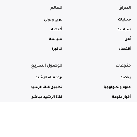
العراق
العالم
محليات
عربي ودولي
سياسة
أقتصاد
أمن
سياسة
أقتصاد
الاخيرة
منوعات
الوصول السريع
رياضة
تردد قناة الرشيد
علوم وتكنولوجيا
تطبيق قناة الرشيد
أخبار منوعة
قناة الرشيد مباشر
ثقافة وفن
راديو الرشيد مباشر
من نحن
الترددات
الاعلانات
الاتصال بنا