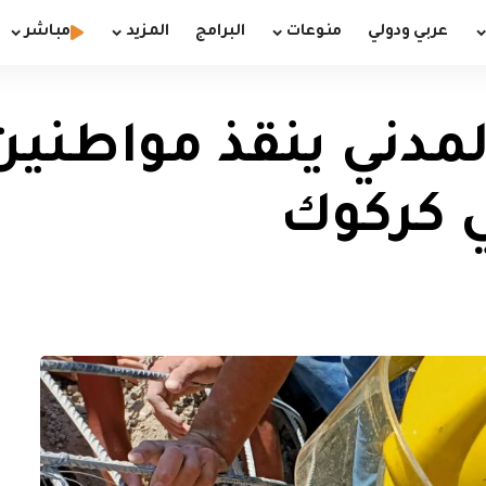
عربي ودولي
منوعات
البرامج
المزيد
مباشر
المدني ينقذ مواطنين 
 كركوك