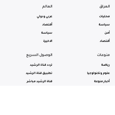
العراق
العالم
محليات
عربي ودولي
سياسة
أقتصاد
أمن
سياسة
أقتصاد
الاخيرة
منوعات
الوصول السريع
رياضة
تردد قناة الرشيد
علوم وتكنولوجيا
تطبيق قناة الرشيد
أخبار منوعة
قناة الرشيد مباشر
ثقافة وفن
راديو الرشيد مباشر
من نحن
الترددات
الاعلانات
الاتصال بنا