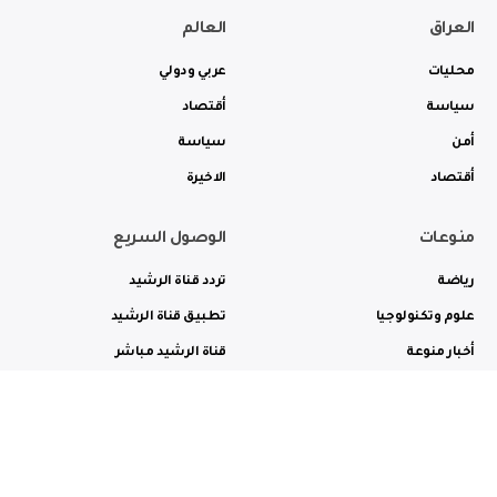
العراق
العالم
محليات
عربي ودولي
سياسة
أقتصاد
أمن
سياسة
أقتصاد
الاخيرة
منوعات
الوصول السريع
رياضة
تردد قناة الرشيد
علوم وتكنولوجيا
تطبيق قناة الرشيد
أخبار منوعة
قناة الرشيد مباشر
ثقافة وفن
راديو الرشيد مباشر
من نحن
الترددات
الاعلانات
الاتصال بنا