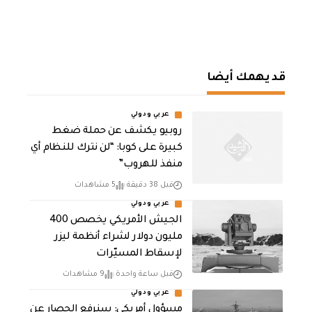
قد يهمك أيضا
عربي ودولي
روبيو يكشف عن حملة ضغط
كبيرة على كوبا: “لن نترك للنظام أي
منفذ للهروب”
قبل 38 دقيقة
5 مشاهدات
عربي ودولي
الجيش الأمريكي يخصص 400
مليون دولار لشراء أنظمة ليزر
لإسقاط المسيّرات
قبل ساعة واحدة
9 مشاهدات
عربي ودولي
مسؤول أمريكي: سنرفع الحصار عن